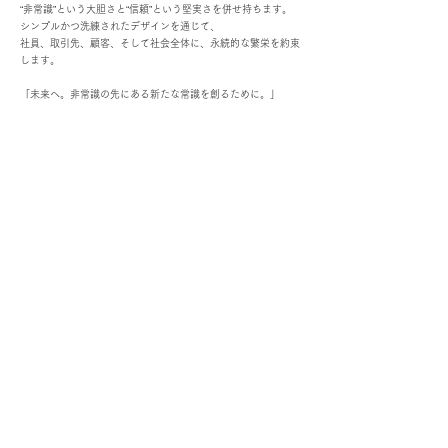
“非常識”という大胆さと“信頼”という堅実さを併せ持ちます。
シンプルかつ洗練されたデザインを通じて、
社員、取引先、顧客、そして社会全体に、永続的な繁栄を約束
します。
「未来へ。非常識の先にある新たな常識を創るために。」
お問い合わせ
名前
メールアドレス